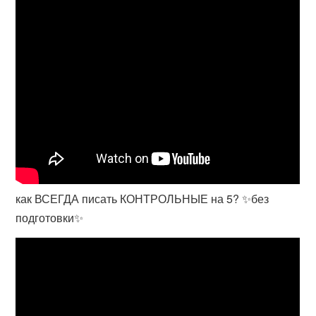
как ВСЕГДА писать КОНТРОЛЬНЫЕ на 5? ✨без
подготовки✨