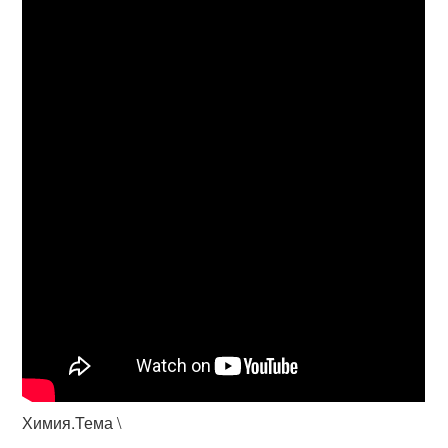
Химия.Тема \