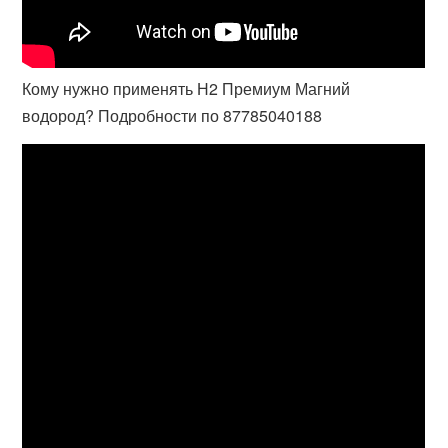
Кому нужно применять Н2 Премиум Магний
водород? Подробности по 87785040188