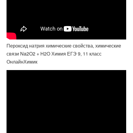
Пероксид натрия химические свойства, химические
связи Na2O2 + H2O Химия ЕГЭ 9, 11 класс
ОнлайнХимик