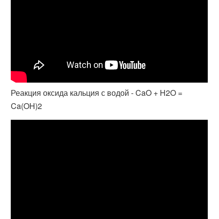
Реакция оксида кальция с водой - CaO + H2O =
Ca(OH)2