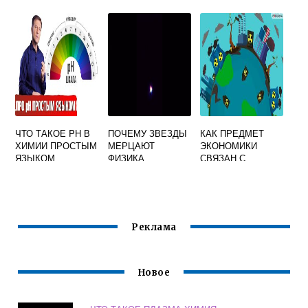
ФОРМУ СОСУДА
ФИЗИКЕ
ФИЗИКА 7 КЛАСС
ЧТО ТАКОЕ PH В
ПОЧЕМУ ЗВЕЗДЫ
КАК ПРЕДМЕТ
ХИМИИ ПРОСТЫМ
МЕРЦАЮТ
ЭКОНОМИКИ
ЯЗЫКОМ
ФИЗИКА
СВЯЗАН С
ГЕОГРАФИЕЙ
ФИЗИКОЙ
ХИМИЕЙ
ИСТОРИЕЙ
ОБЩЕСТВОЗНАНИ
Реклама
ЕМ
Новое