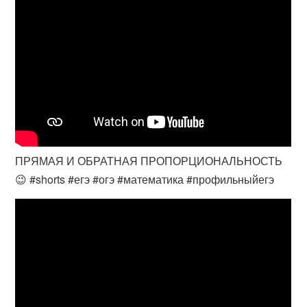
ПРЯМАЯ И ОБРАТНАЯ ПРОПОРЦИОНАЛЬНОСТЬ
😉 #shorts #егэ #огэ #математика #профильныйегэ