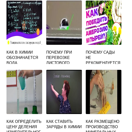
РАБОТ
КАК В ХИМИИ
ПОЧЕМУ ПРИ
ПОЧЕМУ САДЫ
ОБОЗНАЧАЕТСЯ
ПЕРЕВОЗКЕ
НЕ
ВОДА
ЛИСТОВОГО
РЕКОМЕНДУЕТСЯ
СТЕКЛА ЕГО
РАЗВОДИТЬ В
СМАЧИВАЮТ
НИЗИНАХ ФИЗИКА
ВОДОЙ ФИЗИКА
КАК ОПРЕДЕЛИТЬ
КАК СТАВИТЬ
КАК РАЗМЕЩЕНО
ЦЕНУ ДЕЛЕНИЯ
ЗАРЯДЫ В ХИМИИ
ПРОИЗВОДСТВО
ИЗМЕРИТЕЛЬНОГ
МИНЕРАЛЬНЫХ