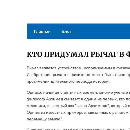
Главная
Блог
КТО ПРИДУМАЛ РЫЧАГ В 
Рычаг является устройством, используемым в физик
Изобретение рычага в физике не может быть точно п
протяжении длительного периода истории.
Однако, начиная с античных времен, многие ученые в
философ Архимед считается одним из первых, кто п
механики, известный как "закон Архимеда", который
Одним из известных примеров, связанных с рычагом,
перемещу землю".
С другой стороны, арабский математик и физик Аль-Д