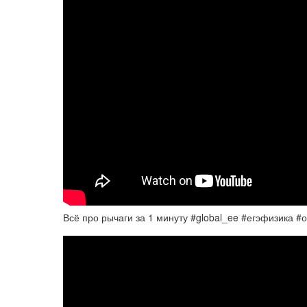
Всё про рычаги за 1 минуту #global_ee #егэфизика #