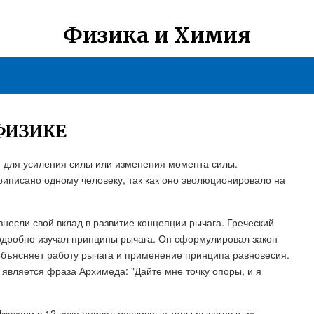
Физика и Химия
ФИЗИКЕ
е для усиления силы или изменения момента силы.
риписано одному человеку, так как оно эволюционировало на
несли свой вклад в развитие концепции рычага. Греческий
одробно изучал принципы рычага. Он сформулировал закон
 объясняет работу рычага и применение принципа равновесия.
 является фраза Архимеда: "Дайте мне точку опоры, и я
жазари в 12 веке описал различные типы рычагов и их