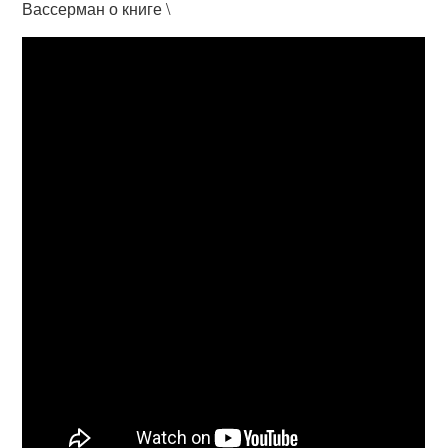
Вассерман о книге \