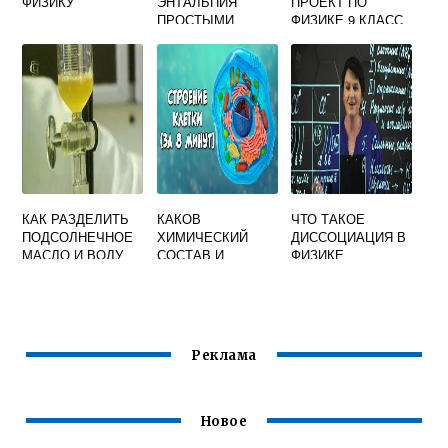
ФИЗИКУ
ЭНТАЛЬПИЯ
ПРОЕКТ ПО
ПРОСТЫМИ
ФИЗИКЕ 9 КЛАСС
СЛОВАМИ В
ХИМИИ
КАК РАЗДЕЛИТЬ
КАКОВ
ЧТО ТАКОЕ
ПОДСОЛНЕЧНОЕ
ХИМИЧЕСКИЙ
ДИССОЦИАЦИЯ В
МАСЛО И ВОДУ
СОСТАВ И
ФИЗИКЕ
ХИМИЯ
ФИЗИКО
ХИМИЧЕСКОЕ
СОСТОЯНИЕ
ЦИТОПЛАЗМЫ
Реклама
Новое