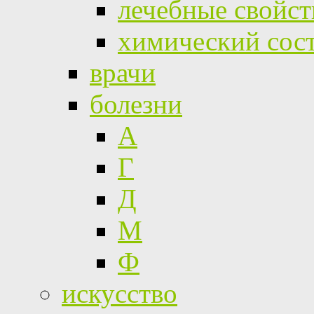
лечебные свойст
химический сос
врачи
болезни
А
Г
Д
М
Ф
искусство