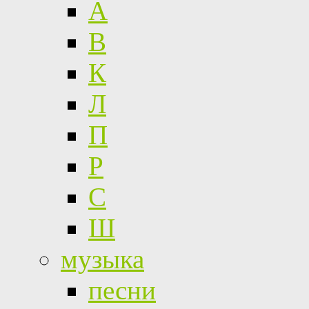
А
В
К
Л
П
Р
С
Ш
музыка
песни