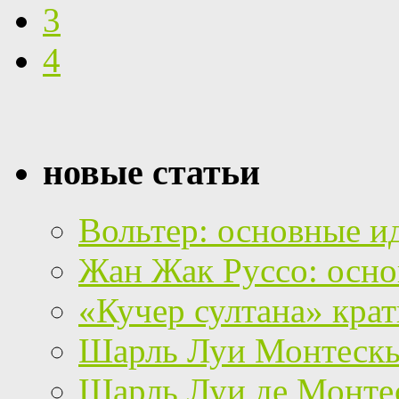
3
4
новые статьи
Вольтер: основные и
Жан Жак Руссо: осно
«Кучер султана» кра
Шарль Луи Монтескье
Шарль Луи де Монтес