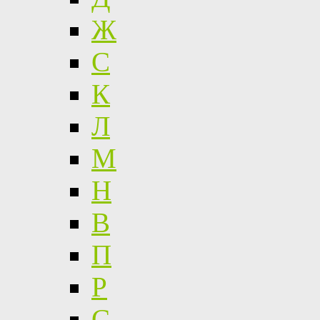
Ж
С
К
Л
М
Н
В
П
Р
С