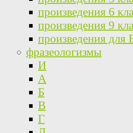
произведения 6 кл
произведения 9 кл
произведения для
фразеологизмы
И
А
Б
В
Г
Д