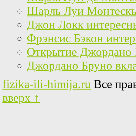
Шарль Луи Монтескь
Джон Локк интересн
Фрэнсис Бэкон инте
Открытие Джордано 
Джордано Бруно вкла
fizika-ili-himija.ru
Все пра
вверх ↑