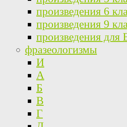
произведения 6 кл
произведения 9 кл
произведения для
фразеологизмы
И
А
Б
В
Г
Д