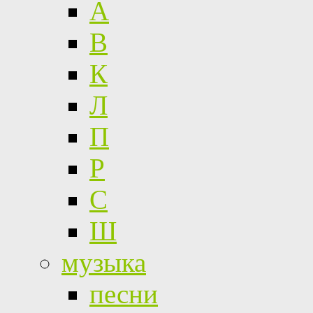
А
В
К
Л
П
Р
С
Ш
музыка
песни