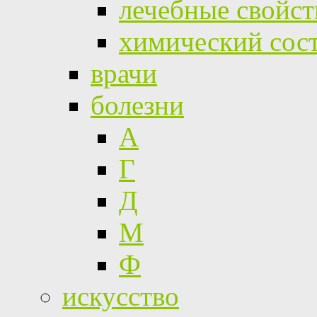
лечебные свойст
химический сос
врачи
болезни
А
Г
Д
М
Ф
искусство