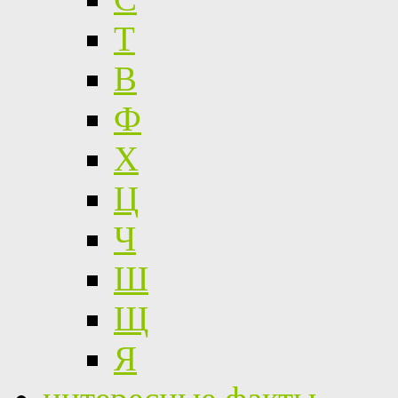
Т
В
Ф
Х
Ц
Ч
Ш
Щ
Я