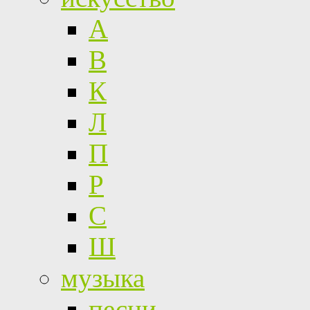
А
В
К
Л
П
Р
С
Ш
музыка
песни