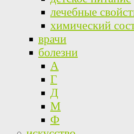
лечебные свойст
химический сос
врачи
болезни
А
Г
Д
М
Ф
искусство