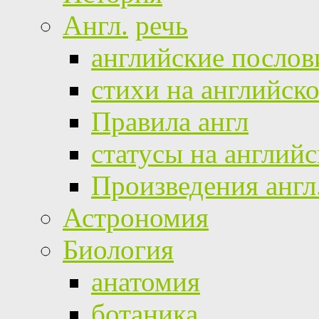
Англ.
речь
английские посло
стихи на английск
Правила англ
статусы на англий
Произведения англ
Астрономия
Биология
анатомия
ботаника