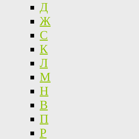
Д
Ж
С
К
Л
М
Н
В
П
Р