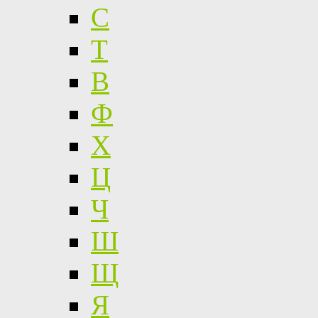
С
Т
В
Ф
Х
Ц
Ч
Ш
Щ
Я