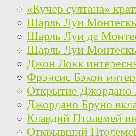
«Кучер султана» кра
Шарль Луи Монтескье
Шарль Луи де Монтес
Шарль Луи Монтескь
Джон Локк интересн
Фрэнсис Бэкон инте
Открытие Джордано 
Джордано Бруно вкла
Клавдий Птолемей и
Открывший Птолеме