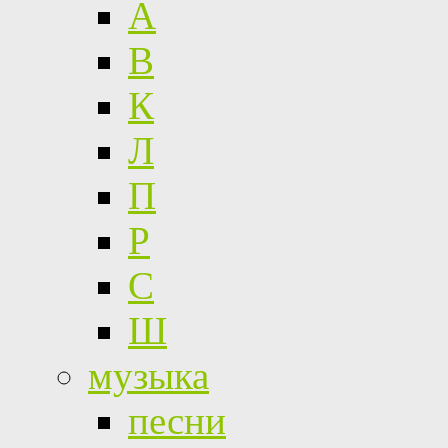
А
В
К
Л
П
Р
С
Ш
музыка
песни