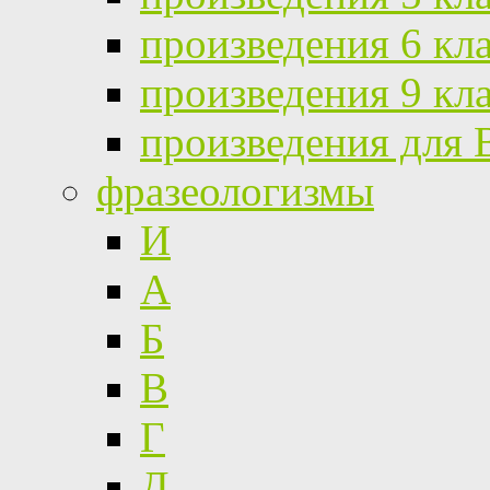
произведения 6 кл
произведения 9 кл
произведения для
фразеологизмы
И
А
Б
В
Г
Д