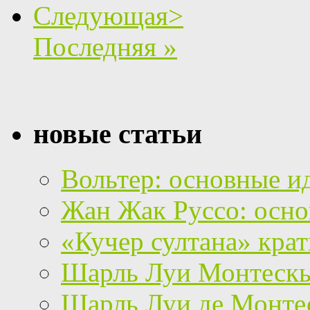
Следующая>
Последняя »
новые статьи
Вольтер: основные и
Жан Жак Руссо: осно
«Кучер султана» кра
Шарль Луи Монтескье
Шарль Луи де Монтес