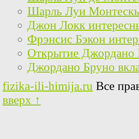
Шарль Луи Монтескь
Джон Локк интересн
Фрэнсис Бэкон инте
Открытие Джордано 
Джордано Бруно вкла
fizika-ili-himija.ru
Все пра
вверх ↑