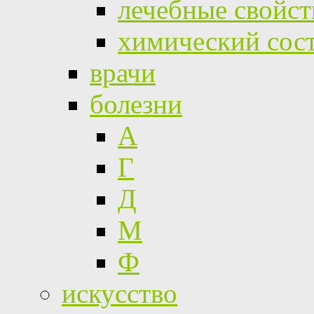
лечебные свойст
химический сос
врачи
болезни
А
Г
Д
М
Ф
искусство