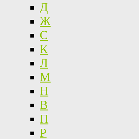
Д
Ж
С
К
Л
М
Н
В
П
Р