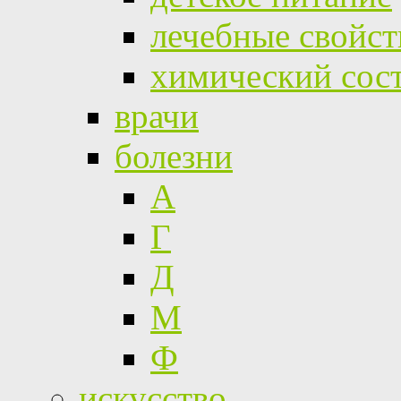
лечебные свойст
химический сос
врачи
болезни
А
Г
Д
М
Ф
искусство