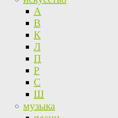
А
В
К
Л
П
Р
С
Ш
музыка
песни