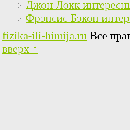
Джон Локк интересн
Фрэнсис Бэкон инте
fizika-ili-himija.ru
Все пра
вверх ↑