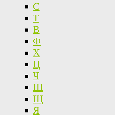
С
Т
В
Ф
Х
Ц
Ч
Ш
Щ
Я