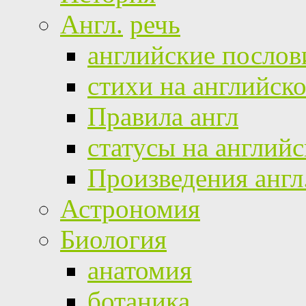
Англ.
речь
английские посло
стихи на английск
Правила англ
статусы на англий
Произведения англ
Астрономия
Биология
анатомия
ботаника