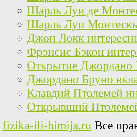
Шарль Луи де Монтес
Шарль Луи Монтескь
Джон Локк интересн
Фрэнсис Бэкон инте
Открытие Джордано 
Джордано Бруно вкла
Клавдий Птолемей и
Открывший Птолеме
fizika-ili-himija.ru
Все пра