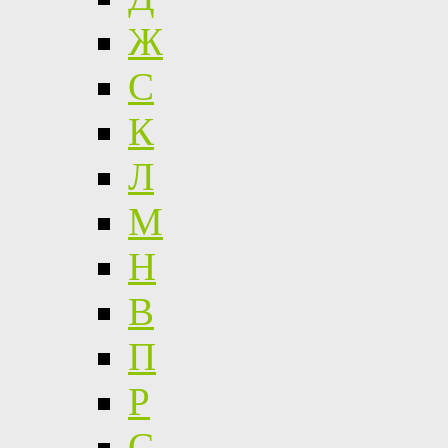
Ж
С
К
Л
М
Н
В
П
Р
С