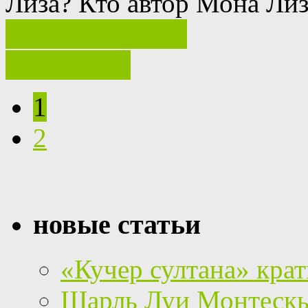
Лиза?
Кто автор Мона Ли
комментариев 9
полностью
1
2
новые статьи
«Кучер султана» кра
Шарль Луи Монтескье