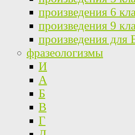
произведения 6 кл
произведения 9 кл
произведения для
фразеологизмы
И
А
Б
В
Г
Д