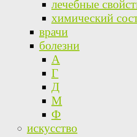
лечебные свойст
химический сос
врачи
болезни
А
Г
Д
М
Ф
искусство