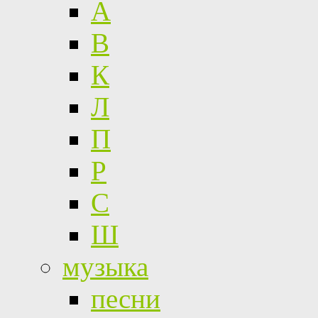
А
В
К
Л
П
Р
С
Ш
музыка
песни