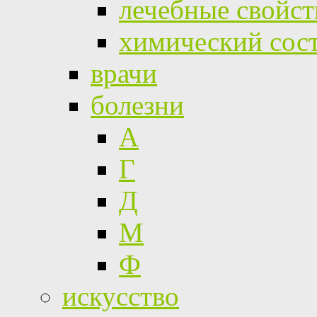
лечебные свойст
химический сос
врачи
болезни
А
Г
Д
М
Ф
искусство