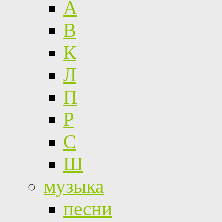
А
В
К
Л
П
Р
С
Ш
музыка
песни