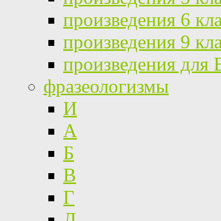
произведения 6 кл
произведения 9 кл
произведения для
фразеологизмы
И
А
Б
В
Г
Д