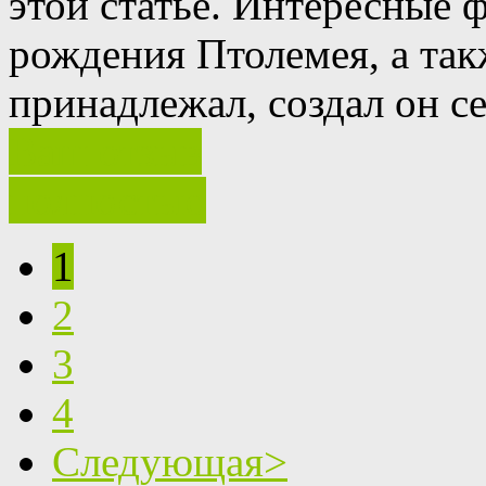
этой статье.
Интересные ф
рождения Птолемея, а так
принадлежал, создал он с
Ваш отзыв
полностью
1
2
3
4
Следующая>