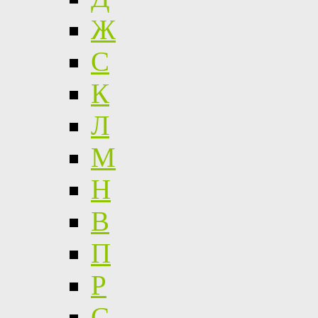
Ж
С
К
Л
М
Н
В
П
Р
С