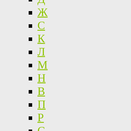
Ж
С
К
Л
М
Н
В
П
Р
С