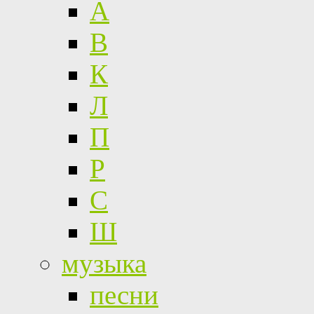
А
В
К
Л
П
Р
С
Ш
музыка
песни