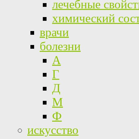
лечебные свойст
химический сос
врачи
болезни
А
Г
Д
М
Ф
искусство