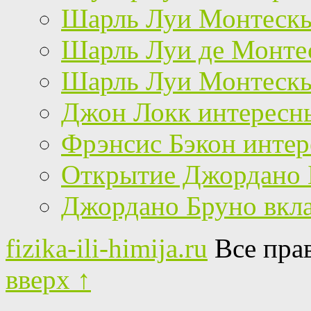
Шарль Луи Монтескье
Шарль Луи де Монтес
Шарль Луи Монтескь
Джон Локк интересн
Фрэнсис Бэкон инте
Открытие Джордано 
Джордано Бруно вкла
fizika-ili-himija.ru
Все пра
вверх ↑