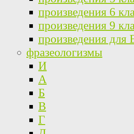
произведения 6 кл
произведения 9 кл
произведения для
фразеологизмы
И
А
Б
В
Г
Д