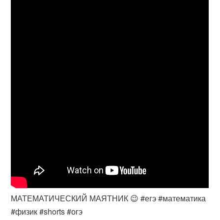
МАТЕМАТИЧЕСКИЙ МАЯТНИК 😉 #егэ #математика
#физик #shorts #огэ