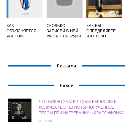
КАК
СКОЛЬКО
КАК ВЫ
ОБЪЯСНЯЕТСЯ
ЗАПИСЕЙ В НЕЙ
ОПРЕДЕЛЯЕТЕ
ЯВЛЕНИЕ
УДОВЛЕТВОРЯЮТ
ЧТО ТЕЛО
ЭЛЕКТРИЗАЦИИ
УСЛОВИЮ ПОЛ Ж
ДВИЖЕТСЯ
ТЕЛ 8 КЛАСС
ИЛИ ХИМИЯ
ФИЗИКА 7 КЛАСС
ФИЗИКА
БИОЛОГИЯ
РАБОЧАЯ
ТЕТРАДЬ
Реклама
Новое
ЧТО НУЖНО ЗНАТЬ ЧТОБЫ ВЫЧИСЛИТЬ
КОЛИЧЕСТВО ТЕПЛОТЫ ПОЛУЧЕННОЕ
ТЕЛОМ ПРИ НАГРЕВАНИИ 8 КЛАСС ФИЗИКА
8106