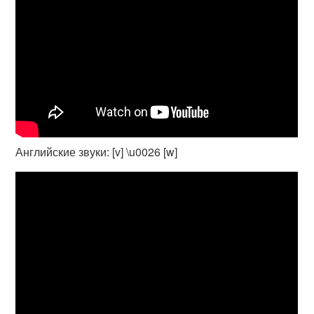
Английские звуки: [v] \u0026 [w]