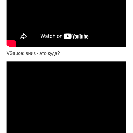
VSauce: вниз - это куда?